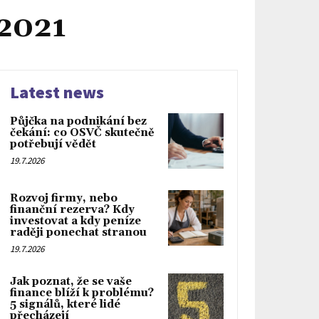
 2021
Latest news
Půjčka na podnikání bez
čekání: co OSVČ skutečně
potřebují vědět
19.7.2026
Rozvoj firmy, nebo
finanční rezerva? Kdy
investovat a kdy peníze
raději ponechat stranou
19.7.2026
Jak poznat, že se vaše
finance blíží k problému?
5 signálů, které lidé
přecházejí