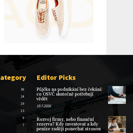
Category
Editor Picks
Půjčka na podnikání bez čekání:
36
co OSVČ skutečně potřebují
24
vědět
19
19.7.2026
13
9
Rozvoj firmy, nebo finanční
rezerva? Kdy investovat a kdy
7
peníze raději ponechat stranou