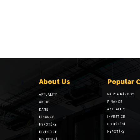
About Us
Popular 
RADY A NÁVODY
AKTUALITY
FINANCE
AKCIE
AKTUALITY
DANĚ
INVESTICE
FINANCE
POJIŠTĚNÍ
HYPOTÉKY
HYPOTÉKY
INVESTICE
POJIŠTĚNÍ