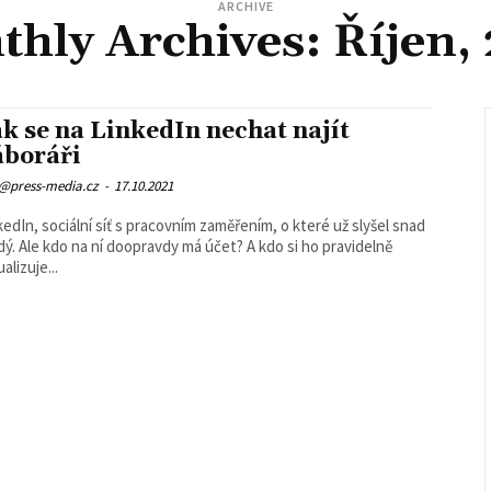
ARCHIVE
hly Archives: Říjen,
k se na LinkedIn nechat najít
áboráři
o@press-media.cz
-
17.10.2021
kedIn, sociální síť s pracovním zaměřením, o které už slyšel snad
dý. Ale kdo na ní doopravdy má účet? A kdo si ho pravidelně
alizuje...