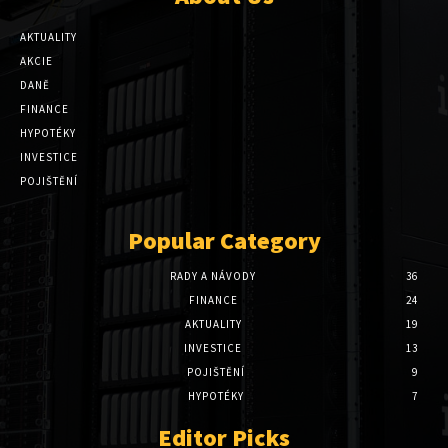
AKTUALITY
AKCIE
DANĚ
FINANCE
HYPOTÉKY
INVESTICE
POJIŠTĚNÍ
Popular Category
RADY A NÁVODY
36
FINANCE
24
AKTUALITY
19
INVESTICE
13
POJIŠTĚNÍ
9
HYPOTÉKY
7
Editor Picks