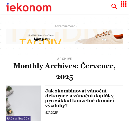
- Advertisement -
ARCHIVE
Monthly Archives: Červenec,
2025
Jak zkombinovat vánoční
dekorace a vánoční doplňky
pro základ kouzelné domácí
výzdoby?
6.7.2025
RADY A NÁVODY