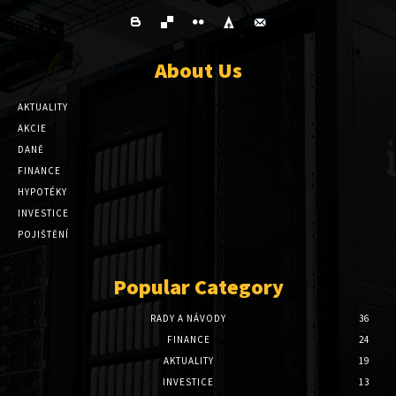
About Us
AKTUALITY
AKCIE
DANĚ
FINANCE
HYPOTÉKY
INVESTICE
POJIŠTĚNÍ
Popular Category
RADY A NÁVODY
36
FINANCE
24
AKTUALITY
19
INVESTICE
13