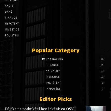
AKCIE
DANĚ
FINANCE
HYPOTÉKY
INVESTICE
POJIŠTĚNÍ
Popular Category
RADY A NÁVODY
36
FINANCE
24
AKTUALITY
19
INVESTICE
13
POJIŠTĚNÍ
9
HYPOTÉKY
7
Editor Picks
Půjčka na podnikání bez čekání: co OSVČ