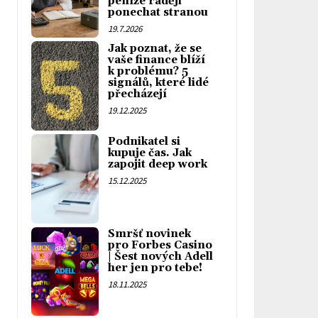
peníze raději
ponechat stranou
19.7.2026
Jak poznat, že se
vaše finance blíží
k problému? 5
signálů, které lidé
přecházejí
19.12.2025
Podnikatel si
kupuje čas. Jak
zapojit deep work
15.12.2025
Smršť novinek
pro Forbes Casino
| Šest nových Adell
her jen pro tebe!
18.11.2025