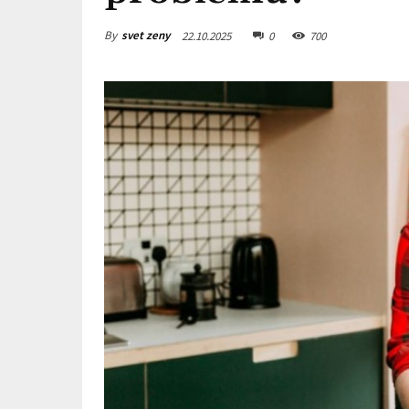
By
svet zeny
22.10.2025
0
700