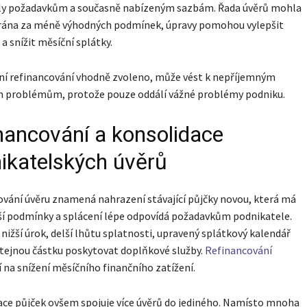
ly požadavkům a současně nabízeným sazbám. Řada úvěrů mohla
írána za méně výhodných podmínek, úpravy pomohou vylepšit
 a snížit měsíční splátky.
ní refinancování vhodně zvoleno, může vést k nepříjemným
m problémům, protože pouze oddálí vážné problémy podniku.
nancování a konsolidace
ikatelských úvěrů
vání úvěru znamená nahrazení stávající půjčky novou, která má
í podmínky a splácení lépe odpovídá požadavkům podnikatele.
nižší úrok, delší lhůtu splatnosti, upravený splátkový kalendář
tejnou částku poskytovat doplňkové služby.
Refinancování
í na snížení měsíčního finančního zatížení.
ce půjček ovšem spojuje více úvěrů do jediného. Namísto mnoha