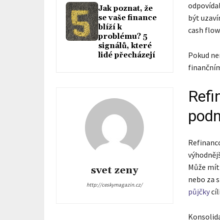
odpovída
Jak poznat, že
být uzav
se vaše finance
blíží k
cash flow
problému? 5
signálů, které
Pokud ne
lidé přecházejí
finanční
Refi
podn
Refinanco
výhodnějš
Může mít 
svet zeny
nebo za s
http://ceskymagazin.cz/
půjčky
cíl
Konsolida