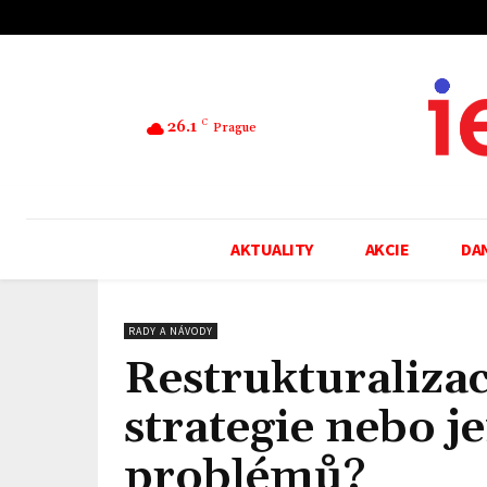
26.1
C
Prague
AKTUALITY
AKCIE
DA
RADY A NÁVODY
Restrukturaliza
strategie nebo j
problémů?