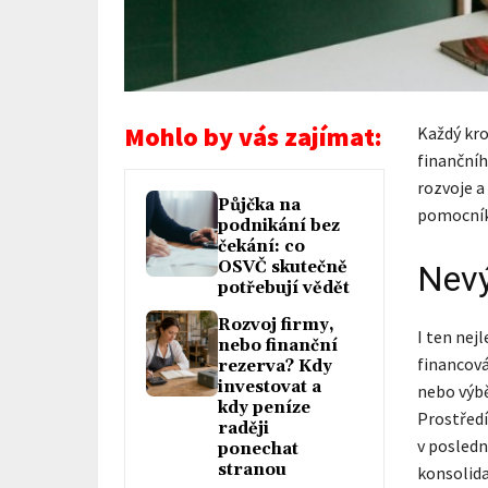
Mohlo by vás zajímat:
Každý kr
finanční
rozvoje a
Půjčka na
pomocník
podnikání bez
čekání: co
OSVČ skutečně
Nevý
potřebují vědět
Rozvoj firmy,
I ten nej
nebo finanční
financová
rezerva? Kdy
investovat a
nebo výbě
kdy peníze
Prostředí
raději
v posledn
ponechat
stranou
konsolida