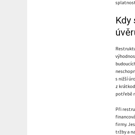
splatnost
Kdy 
úvěr
Restruktu
výhodnost
budoucích
neschopno
s nižší ú
z krátkod
potřebě n
Při restr
financová
firmy. Je
tržby a n