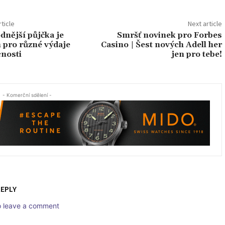
ticle
Next article
dnější půjčka je
Smršť novinek pro Forbes
 pro různé výdaje
Casino | Šest nových Adell her
nosti
jen pro tebe!
- Komerční sdělení -
REPLY
to leave a comment