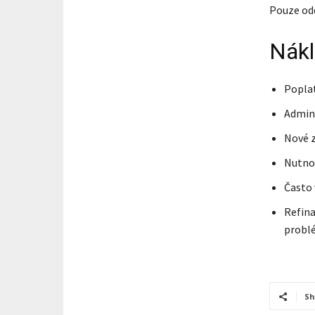
Pouze odd
Nákl
Poplat
Admini
Nové z
Nutnos
Často 
Refina
probl
Sh