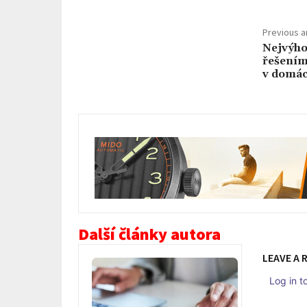
Previous ar
Nejvýho
řešením
v domác
Další články autora
LEAVE A 
Log in 