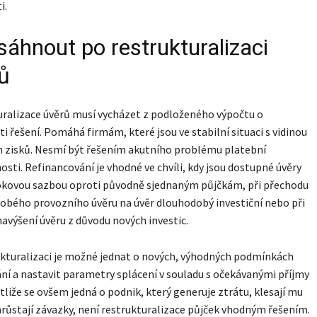
i.
sáhnout po restrukturalizaci
ů
ralizace úvěrů musí vycházet z podloženého výpočtu o
i řešení. Pomáhá firmám, které jsou ve stabilní situaci s vidinou
 zisků. Nesmí být řešením akutního problému platební
sti. Refinancování je vhodné ve chvíli, kdy jsou dostupné úvěry
rokovou sazbou oproti původně sjednaným půjčkám, při přechodu
obého provozního úvěru na úvěr dlouhodobý investiční nebo při
avýšení úvěru z důvodu nových investic.
ukturalizaci je možné jednat o nových, výhodných podmínkách
ní a nastavit parametry splácení v souladu s očekávanými příjmy
stliže se ovšem jedná o podnik, který generuje ztrátu, klesají mu
arůstají závazky, není restrukturalizace půjček vhodným řešením.