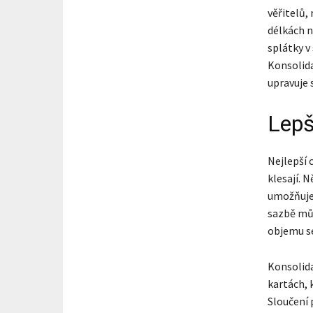
věřitelů,
délkách n
splátky v 
Konsolida
upravuje 
Lepš
Nejlepší 
klesají. 
umožňuje 
sazbě mů
objemu se
Konsolida
kartách, 
Sloučení 