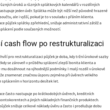
 různých úroků a různých splátkových kalendářů v rozdílných
astupuje jeden úvěr. Splátka může být nižší než původně hrazené
součtu, ale i vyšší, pokud je to v souladu s přáním klienta.
ce půjček splátky zpřehlední, snižuje administrativní zátěž a
splácení podle současných možností.
í cash flow po restrukturalizaci
chvílí pro restrukturalizaci půjček je doba, kdy tržní úrokové sazby
Někdy se zároveň v průběhu splácení zlepší bonita klienta a
mu dosáhnout na výhodnější podmínky. I malý rozdíl v úrokové
že znamenat značnou úsporu zejména při úvěrech velkého
 splácením v horizontu desítek let.
ce často nastupuje po krátkodobých úvěrech, kreditních
kontokorentech a jiných nákladných finančních produktech.
půjček snižuje celkové náklady úvěru a často i prodlužuje dobu