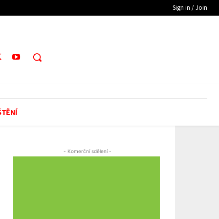
Sign in / Join
ŠTĚNÍ
- Komerční sdělení -