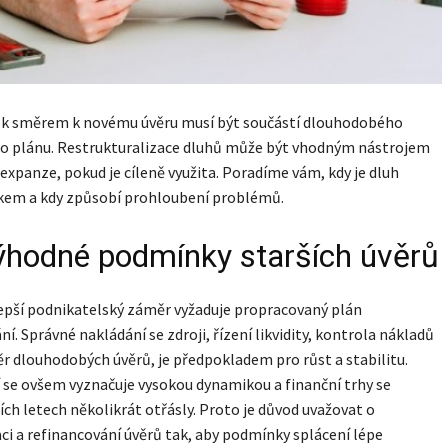
ok směrem k novému úvěru musí být součástí dlouhodobého
ho plánu. Restrukturalizace dluhů může být vhodným nástrojem
 expanze, pokud je cíleně využita. Poradíme vám, kdy je dluh
em a kdy způsobí prohloubení problémů.
hodné podmínky starších úvěrů
lepší podnikatelský záměr vyžaduje propracovaný plán
ní. Správné nakládání se zdroji, řízení likvidity, kontrola nákladů
r dlouhodobých úvěrů, je předpokladem pro růst a stabilitu.
 se ovšem vyznačuje vysokou dynamikou a finanční trhy se
ích letech několikrát otřásly. Proto je důvod uvažovat o
ci a refinancování úvěrů tak, aby podmínky splácení lépe