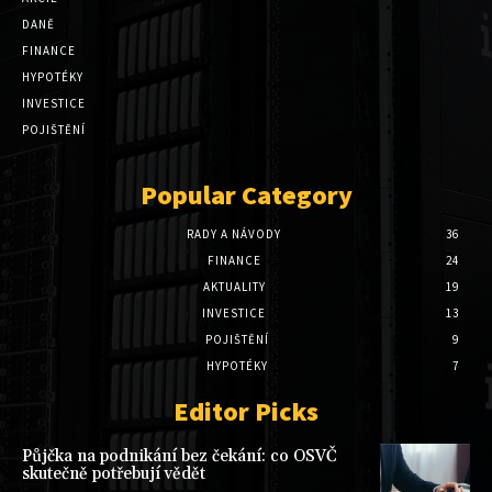
DANĚ
FINANCE
HYPOTÉKY
INVESTICE
POJIŠTĚNÍ
Popular Category
RADY A NÁVODY
36
FINANCE
24
AKTUALITY
19
INVESTICE
13
POJIŠTĚNÍ
9
HYPOTÉKY
7
Editor Picks
Půjčka na podnikání bez čekání: co OSVČ
skutečně potřebují vědět