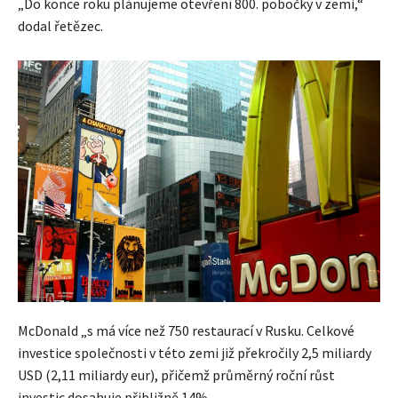
„Do konce roku plánujeme otevření 800. pobočky v zemi,“
dodal řetězec.
McDonald „s má více než 750 restaurací v Rusku. Celkové
investice společnosti v této zemi již překročily 2,5 miliardy
USD (2,11 miliardy eur), přičemž průměrný roční růst
investic dosahuje přibližně 14%.