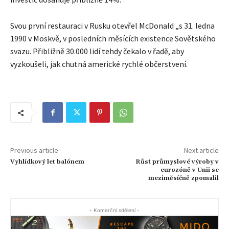
Svou první restauraci v Rusku otevřel McDonald „s 31. ledna
1990 v Moskvě, v posledních měsících existence Sovětského
svazu. Přibližně 30.000 lidí tehdy čekalo v řadě, aby
vyzkoušeli, jak chutná americké rychlé občerstvení.
Previous article
Next article
Vyhlídkový let balónem
Růst průmyslové výroby v
eurozóně v Unii se
meziměsíčně zpomalil
- Komerční sdělení -