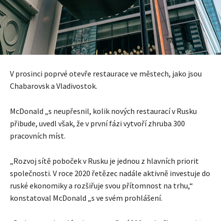
V prosinci poprvé otevře restaurace ve městech, jako jsou
Chabarovsk a Vladivostok.
McDonald „s neupřesnil, kolik nových restaurací v Rusku
přibude, uvedl však, že v první fázi vytvoří zhruba 300
pracovních míst.
„Rozvoj sítě poboček v Rusku je jednou z hlavních priorit
společnosti. V roce 2020 řetězec nadále aktivně investuje do
ruské ekonomiky a rozšiřuje svou přítomnost na trhu,“
konstatoval McDonald „s ve svém prohlášení.