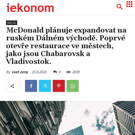
AKCIE
McDonald plánuje expandovat na
ruském Dálném východě. Poprvé
otevře restaurace ve městech,
jako jsou Chabarovsk a
Vladivostok.
15.9.2020
0
2039
By
svet zeny