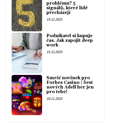
problému? 5
signálů, které lidé
přecházejí
19.12.2025
Podnikatel si kupuje
čas. Jak zapojit deep
work
15.12.2025
Smršť novinek pro
Forbes Casino | Šest
nových Adell her jen
pro tebe!
18.11.2025