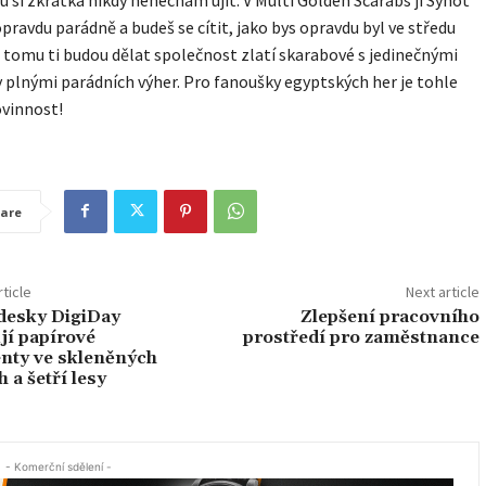
opravdu parádně a budeš se cítit, jako bys opravdu byl ve středu
 tomu ti budou dělat společnost zlatí skarabové s jedinečnými
y plnými parádních výher. Pro fanoušky egyptských her je tohle
vinnost!
are
ticle
Next article
desky DigiDay
Zlepšení pracovního
jí papírové
prostředí pro zaměstnance
ty ve skleněných
h a šetří lesy
- Komerční sdělení -