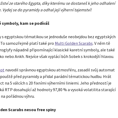
ství ze starého Egypta, díky kterému se dostaneš k jeho odhalení
e. Vydej se do pyramidy a odhal její výherní tajemství!
 symboly, kam se podíváš
 s egyptskou tématikou se jednoduše neobejdou bez egyptských
 To samozřejmě platí také pro
Multi Golden Scarabs
. V něm tě
eroglyfy nápadně připomínající klasické karetní symboly, ale také
o nebo Ankh. Nejvíce však vyplácí bůh Sobek s krokodýlí hlavou.
not
navodil správnou egyptskou atmosféru, zasadil svůj automat
pouště před pyramidy a přidal parádní tématickou hudbu. Hrát
t na 5 válcích s 20 fixními výherními liniemi. Jeho předností je
ká RTP dosahující až hodnoty 97,80 % a vysoká volatilita starající
i na pořádnou výhru.
lden Scarabs nesou free spiny