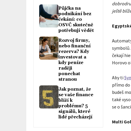
dobrodruž
Půjčka na
ještě blíž
podnikání bez
čekání: co
OSVČ skutečně
Egyptské
potřebují vědět
Rozvoj firmy,
Automaty
nebo finanční
symbolů.
rezerva? Kdy
čekají hi
investovat a
Horovo ok
kdy peníze
raději
ponechat
Aby ti
Sy
stranou
přímo do 
Jak poznat, že
budeš moc
se vaše finance
také vyso
blíží k
problému? 5
se o šanc
signálů, které
lidé přecházejí
Multi Go