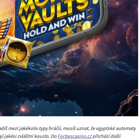
řadíš mezi jakékoliv typy hráčů, musíš uznat, že egyptské automaty
jí jakési zvláštní kouzlo. Do
Forbescasino.cz
přichází další