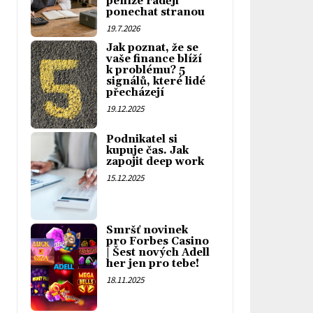
peníze raději
ponechat stranou
19.7.2026
Jak poznat, že se
vaše finance blíží
k problému? 5
signálů, které lidé
přecházejí
19.12.2025
Podnikatel si
kupuje čas. Jak
zapojit deep work
15.12.2025
Smršť novinek
pro Forbes Casino
| Šest nových Adell
her jen pro tebe!
18.11.2025