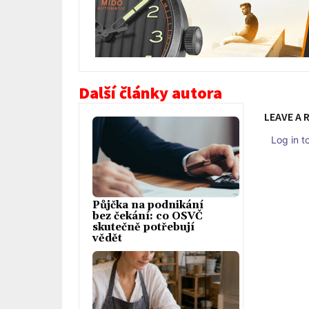
Další články autora
LEAVE A 
Log in 
Půjčka na podnikání
bez čekání: co OSVČ
skutečně potřebují
vědět