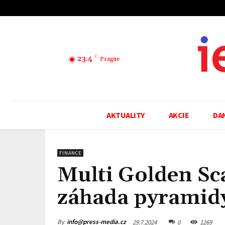
23.4
C
Prague
AKTUALITY
AKCIE
DA
FINANCE
Multi Golden Sc
záhada pyramid
By
info@press-media.cz
29.7.2024
0
1269