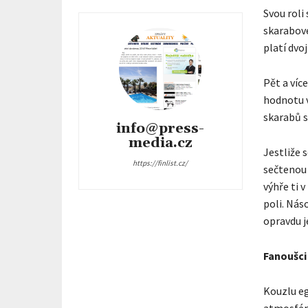
Svou roli
skarabové
platí dvo
Pět a víc
hodnotu v
skarabů s
info@press-
media.cz
Jestliže 
https://finlist.cz/
sečtenou 
výhře ti 
poli. Nás
opravdu j
Fanoušci 
Kouzlu eg
atmosféru