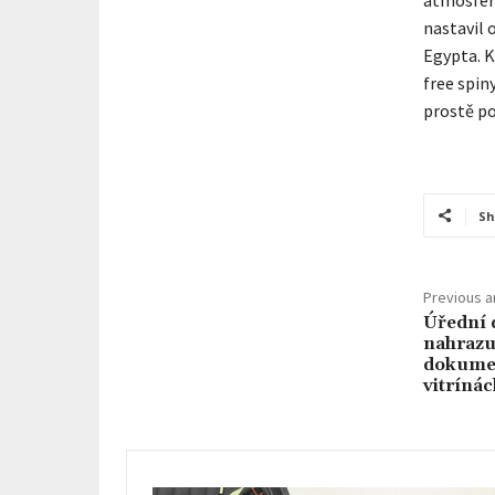
nastavil 
Egypta. K
free spin
prostě po
Sh
Previous ar
Úřední 
nahrazu
dokumen
vitrínác