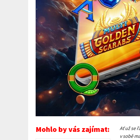
Mohlo by vás zajímat:
Ať už se 
v sobě ma