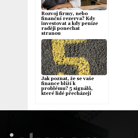
Rozvoj firmy, nebo
finanční rezerva? Kdy
investovat a kdy peníze
raději ponechat
stranou
Jak poznat, že se vaše
finance blíží k
problému? 5 signálů,
které lidé přecházejí