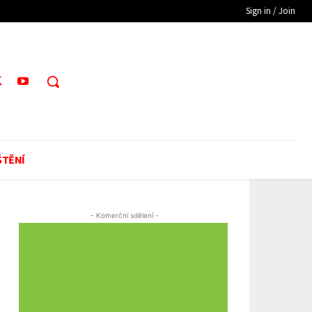
Sign in / Join
ŠTĚNÍ
- Komerční sdělení -