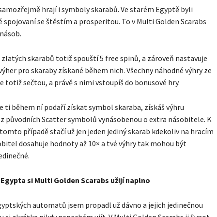
 samozřejmě hrají i symboly skarabů. Ve starém Egyptě byli
 spojovaní se štěstím a prosperitou. To v Multi Golden Scarabs
jnásob.
e zlatých skarabů totiž spouští 5 free spinů, a zároveň nastavuje
ýher pro skaraby získané během nich. Všechny náhodné výhry ze
e totiž sečtou, a právě s nimi vstoupíš do bonusové hry.
se ti během ní podaří získat symbol skaraba, získáš výhru
z původních Scatter symbolů vynásobenou o extra násobitele. K
v tomto případě stačí už jen jeden jediný skarab kdekoliv na hracím
obitel dosahuje hodnoty až 10× a tvé výhry tak mohou být
edinečné.
Egypta si Multi Golden Scarabs užijí naplno
yptských automatů jsem propadl už dávno a jejich jedinečnou
 si zkrátka nikdy nenechám ujít. V Multi Golden Scarabs ji Synot