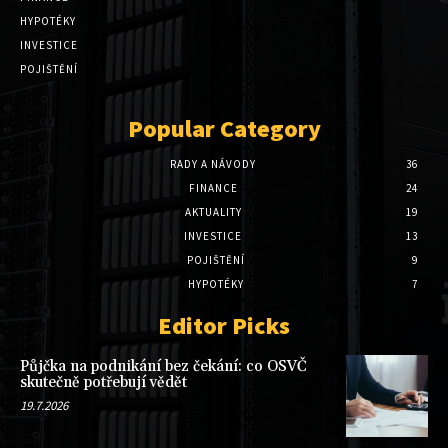
HYPOTÉKY
INVESTICE
POJIŠTĚNÍ
Popular Category
RADY A NÁVODY
36
FINANCE
24
AKTUALITY
19
INVESTICE
13
POJIŠTĚNÍ
9
HYPOTÉKY
7
Editor Picks
Půjčka na podnikání bez čekání: co OSVČ
skutečně potřebují vědět
19.7.2026