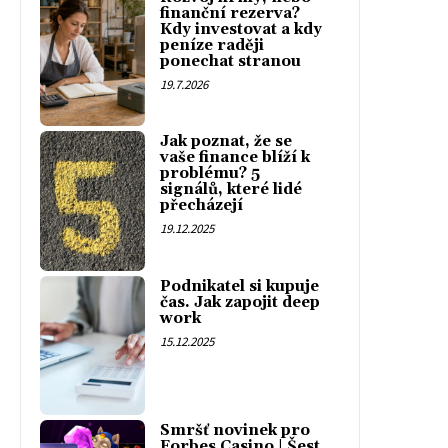
finanční rezerva?
Kdy investovat a kdy
peníze raději
ponechat stranou
19.7.2026
Jak poznat, že se
vaše finance blíží k
problému? 5
signálů, které lidé
přecházejí
19.12.2025
Podnikatel si kupuje
čas. Jak zapojit deep
work
15.12.2025
Smršť novinek pro
Forbes Casino | Šest