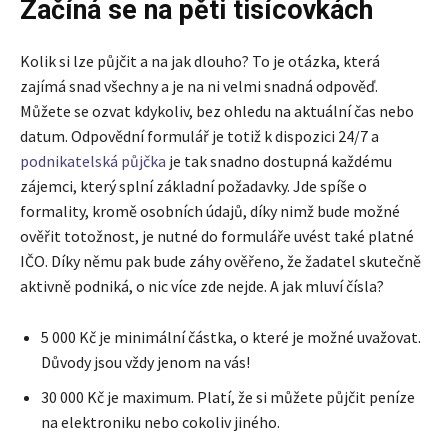
Začíná se na pěti tisícovkách
Kolik si lze půjčit a na jak dlouho? To je otázka, která
zajímá snad všechny a je na ni velmi snadná odpověď.
Můžete se ozvat kdykoliv, bez ohledu na aktuální čas nebo
datum. Odpovědní formulář je totiž k dispozici 24/7 a
podnikatelská půjčka
je tak snadno dostupná každému
zájemci, který splní základní požadavky. Jde spíše o
formality, kromě osobních údajů, díky nimž bude možné
ověřit totožnost, je nutné do formuláře uvést také platné
IČO. Díky němu pak bude záhy ověřeno, že žadatel skutečně
aktivně podniká, o nic více zde nejde. A jak mluví čísla?
5 000 Kč je minimální částka, o které je možné uvažovat.
Důvody jsou vždy jenom na vás!
30 000 Kč je maximum. Platí, že si můžete půjčit peníze
na elektroniku nebo cokoliv jiného.