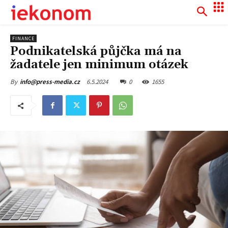
FINANCE
Podnikatelská půjčka má na
žadatele jen minimum otázek
6.5.2024
0
1655
By
info@press-media.cz