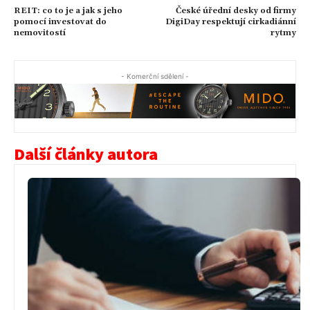
REIT: co to je a jak s jeho
České úřední desky od firmy
pomocí investovat do
DigiDay respektují cirkadiánní
nemovitostí
rytmy
- Komerční sdělení -
Další články autora