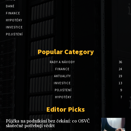
DANĚ
FINANCE
HYPOTÉKY
INVESTICE
POJIŠTĚNÍ
Popular Category
RADY A NÁVODY
36
FINANCE
24
AKTUALITY
19
INVESTICE
13
POJIŠTĚNÍ
9
HYPOTÉKY
7
Editor Picks
Půjčka na podnikání bez čekání: co OSVČ
skutečně potřebují vědět