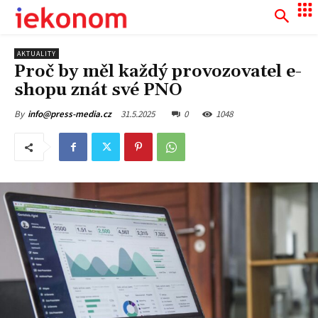
AKTUALITY
Proč by měl každý provozovatel e-
shopu znát své PNO
31.5.2025
0
1048
By
info@press-media.cz