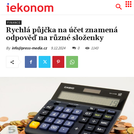
FINANCE
Rychlá půjčka na účet znamená
odpověď na různé složenky
9.12.2024
0
1143
By
info@press-media.cz