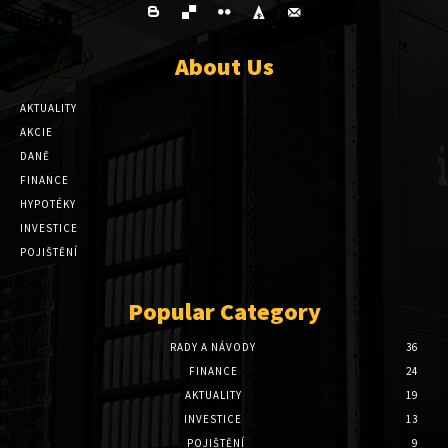
About Us
AKTUALITY
AKCIE
DANĚ
FINANCE
HYPOTÉKY
INVESTICE
POJIŠTĚNÍ
Popular Category
RADY A NÁVODY
36
FINANCE
24
AKTUALITY
19
INVESTICE
13
POJIŠTĚNÍ
9