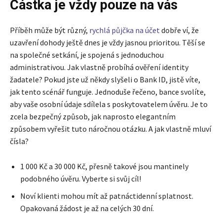
Částka je vždy pouze na vás
Příběh může být různý,
rychlá půjčka na účet
dobře ví, že
uzavření dohody ještě dnes je vždy jasnou prioritou. Těší se
na společné setkání, je spojená s jednoduchou
administrativou. Jak vlastně probíhá ověření identity
žadatele? Pokud jste už někdy slyšeli o Bank ID, jistě víte,
jak tento scénář funguje. Jednoduše řečeno, bance svolíte,
aby vaše osobní údaje sdílela s poskytovatelem úvěru. Je to
zcela bezpečný způsob, jak naprosto elegantním
způsobem vyřešit tuto náročnou otázku. A jak vlastně mluví
čísla?
1 000 Kč a 30 000 Kč, přesně takové jsou mantinely
podobného úvěru. Vyberte si svůj cíl!
Noví klienti mohou mít až patnáctidenní splatnost.
Opakovaná žádost je až na celých 30 dní.