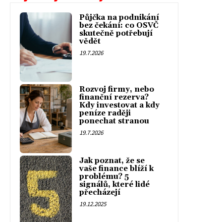
Půjčka na podnikání
bez čekání: co OSVČ
skutečně potřebují
vědět
19.7.2026
Rozvoj firmy, nebo
finanční rezerva?
Kdy investovat a kdy
peníze raději
ponechat stranou
19.7.2026
Jak poznat, že se
vaše finance blíží k
problému? 5
signálů, které lidé
přecházejí
19.12.2025