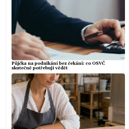
Půjčka na podnikání bez čekání: co OSVČ
skutečně potřebují vědět