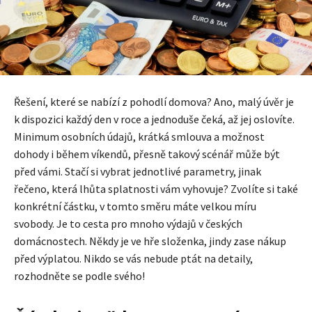
Řešení, které se nabízí z pohodlí domova? Ano, malý úvěr je
k dispozici každý den v roce a jednoduše čeká, až jej oslovíte.
Minimum osobních údajů, krátká smlouva a možnost
dohody i během víkendů, přesně takový scénář může být
před vámi. Stačí si vybrat jednotlivé parametry, jinak
řečeno, která lhůta splatnosti vám vyhovuje? Zvolíte si také
konkrétní částku, v tomto směru máte velkou míru
svobody. Je to cesta pro mnoho výdajů v českých
domácnostech. Někdy je ve hře složenka, jindy zase nákup
před výplatou. Nikdo se vás nebude ptát na detaily,
rozhodněte se podle svého!