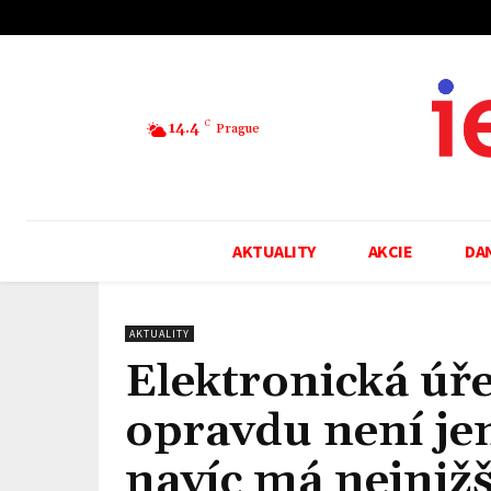
14.4
C
Prague
AKTUALITY
AKCIE
DA
AKTUALITY
Elektronická úř
opravdu není jen
navíc má nejnižš