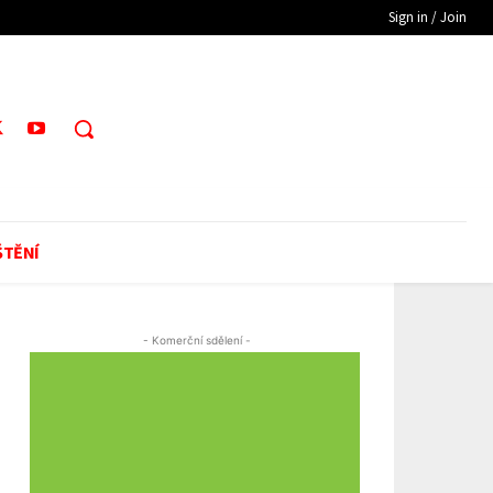
Sign in / Join
ŠTĚNÍ
- Komerční sdělení -