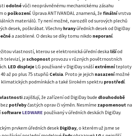
sti
odolné
vůči neoprávněnému mechanickému zásahu
ům o
poškození
. Úprava ANTIVANDAL znamená, že
finální
vrstva
ciálních materiálů. Ty není možné, narozdíl od surových plechů
ých desek, poškrábat. Všechny
hrany
úředních desek od DigiDay
pečné
a zaoblené. O desku se díky tomu nikdo
neporaní
.
žitou vlastností, kterou se elektronická úřední deska
liší
od
h televizí, je
schopnost
provozu v různých povětrnostních
ách.
LED
displeje
LG používané v DigiDay snáší
extrémní
teploty
40 až po plus 75 stupňů
Celsia
. Proto je jejich
nasazení
možné
h klimatických podmínkách a také širokém spektru
prostředí
.
vlastnosti
zajišťují, že zařízení od DigiDay bude
dlouhodobě
 bez
potřeby
častých oprav či výměn. Nesmíme
zapomenout
na
í
software
LEDWARE
používaný v úředních deskách DigiDay.
ckým prvkem úředních desek
DigiDay
, o kterém už jsme se
je používání poslední modelové
řady
obrazovek
LG
s nejnižší