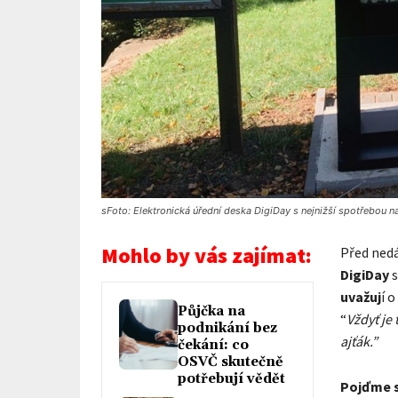
sFoto: Elektronická úřední deska DigiDay s nejnižší spotřebou na
Mohlo by vás zajímat:
Před ned
DigiDay
s
uvažuj
í 
Půjčka na
“
Vždyť je
podnikání bez
ajťák.”
čekání: co
OSVČ skutečně
potřebují vědět
Pojďme si