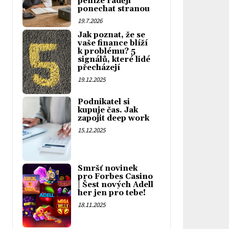
peníze raději
ponechat stranou
19.7.2026
Jak poznat, že se
vaše finance blíží
k problému? 5
signálů, které lidé
přecházejí
19.12.2025
Podnikatel si
kupuje čas. Jak
zapojit deep work
15.12.2025
Smršť novinek
pro Forbes Casino
| Šest nových Adell
her jen pro tebe!
18.11.2025