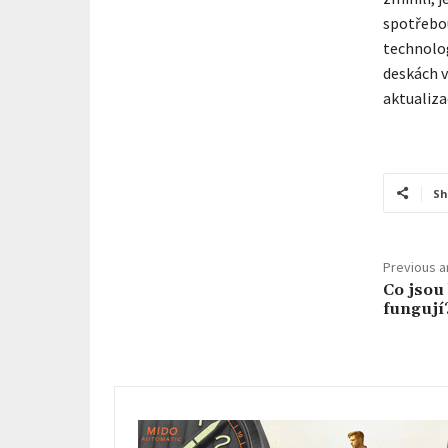
spotřebo
technolog
deskách 
aktualiza
Sh
Previous ar
Co jsou
fungují