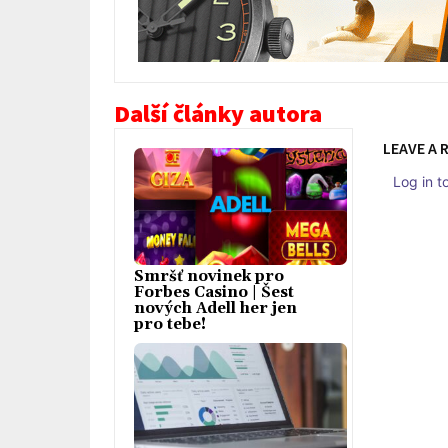
Další články autora
LEAVE A 
Log in 
Smršť novinek pro
Forbes Casino | Šest
nových Adell her jen
pro tebe!