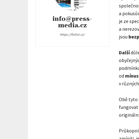
společno
a pokus
info@press-
je ze spe
media.cz
a nerezov
https://finlist.cz/
jsou
bez
Další
důle
obyčejnýc
podmínk
od
mínus
v různýc
Obě tyto
fungovat
origináln
Průkopni
zmínili, 