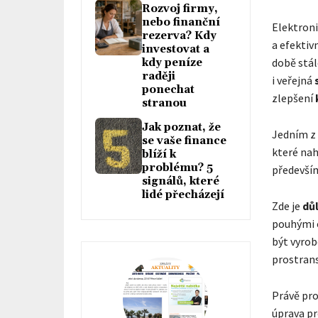
Rozvoj firmy,
nebo finanční
Elektron
rezerva? Kdy
a efektiv
investovat a
době stál
kdy peníze
raději
i veřejná
ponechat
zlepšení
stranou
Jak poznat, že
Jedním z 
se vaše finance
které nah
blíží k
problému? 5
předevš
signálů, které
lidé přecházejí
Zde je
důl
pouhými o
být vyrob
prostrans
Právě pro
úprava p