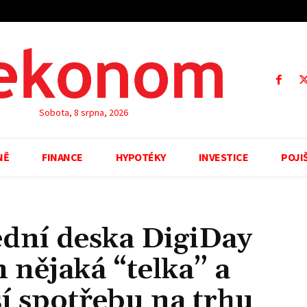
Sobota, 8 srpna, 2026
NĚ
FINANCE
HYPOTÉKY
INVESTICE
POJI
ední deska DigiDay
 nějaká “telka” a
í spotřebu na trhu