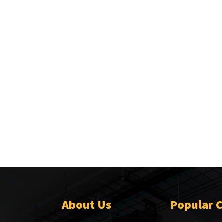
About Us
Popular 