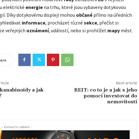
u elektrické
energie
na trhu, které jsou vybaveny dotykovou
ií. Díky dotykovému displeji mohou
občané
přímo na úředních
vyhledávat
informace
, procházet různé
sekce
, přečíst si
ce veřejných
oznámení
, událostí, nebo si prohlížet
mapy
měst.
are
ticle
Next article
 kanabinoidy a jak
REIT: co to je a jak s jeho
?
pomocí investovat do
nemovitostí
- Komerční sdělení -