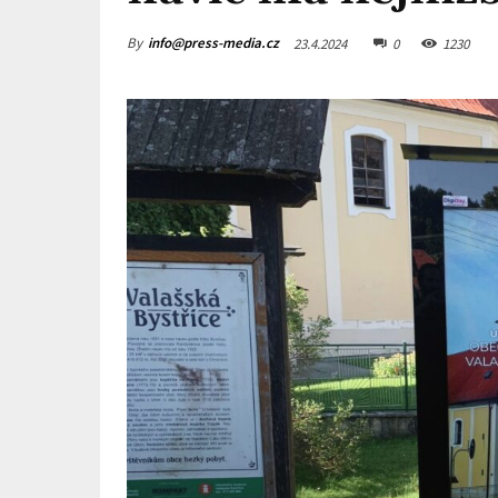
By
info@press-media.cz
23.4.2024
0
1230