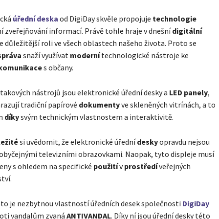
ická
úřední deska
od DigiDay skvěle propojuje
technologie
ní zveřejňování informací. Právě tohle hraje v dnešní
digitální
e důležitější roli ve všech oblastech našeho života. Proto se
správa
snaží využívat
moderní
technologické nástroje ke
komunikace
s občany.
takových nástrojů jsou elektronické úřední desky a
LED panely
,
razují tradiční papírové
dokumenty
ve skleněných vitrínách, a to
ím
díky
svým technickým vlastnostem a interaktivitě.
ežité
si uvědomit, že elektronické úřední
desky
opravdu nejsou
byčejnými televizními obrazovkami. Naopak, tyto displeje musí
eny s ohledem na specifické
použití
v
prostředí
veřejných
tví.
to je nezbytnou vlastností úředních desek společnosti
DigiDay
roti vandalům zvaná
ANTIVANDAL
. Díky ní jsou úřední desky této