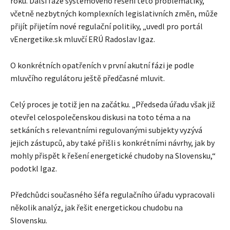
roku. Další fáze systémového řešení této problematiky,
včetně nezbytných komplexních legislativních změn, může
přijít přijetím nové regulační politiky, „uvedl pro portál
vEnergetike.sk mluvčí ERÚ Radoslav Igaz.
O konkrétních opatřeních v první akutní fázi je podle
mluvčího regulátoru ještě předčasné mluvit.
Celý proces je totiž jen na začátku. „Předseda úřadu však již
otevřel celospolečenskou diskusi na toto téma a na
setkáních s relevantními regulovanými subjekty vyzývá
jejich zástupců, aby také přišli s konkrétními návrhy, jak by
mohly přispět k řešení energetické chudoby na Slovensku,“
podotkl Igaz.
Předchůdci současného šéfa regulačního úřadu vypracovali
několik analýz, jak řešit energetickou chudobu na
Slovensku.