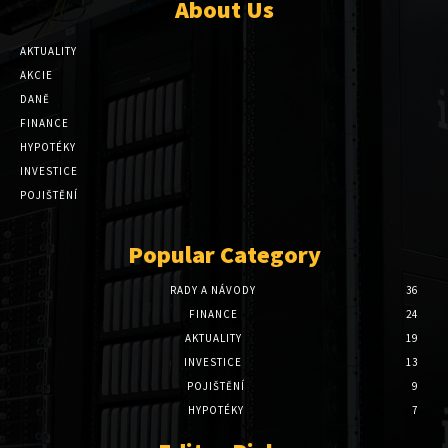
About Us
AKTUALITY
AKCIE
DANĚ
FINANCE
HYPOTÉKY
INVESTICE
POJIŠTĚNÍ
Popular Category
RADY A NÁVODY
36
FINANCE
24
AKTUALITY
19
INVESTICE
13
POJIŠTĚNÍ
9
HYPOTÉKY
7