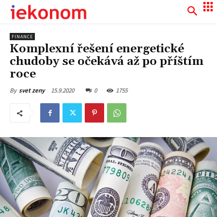
FINANCE
Komplexní řešení energetické
chudoby se očekává až po příštím
roce
15.9.2020
0
1755
By
svet zeny