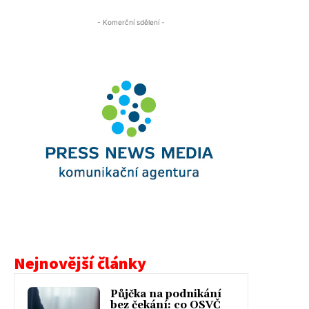
- Komerční sdělení -
Nejnovější články
Půjčka na podnikání
bez čekání: co OSVČ