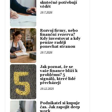
skutečně potřebují
vědět
19.7.2026
Rozvoj firmy, nebo
finanční rezerva?
Kdy investovat a kdy
peníze raději
ponechat stranou
19.7.2026
Jak poznat, že se
vaše finance blíží k
problému? 5
signálů, které lidé
přecházejí
19.12.2025
Podnikatel si kupuje
čas. Jak zapojit deep
work