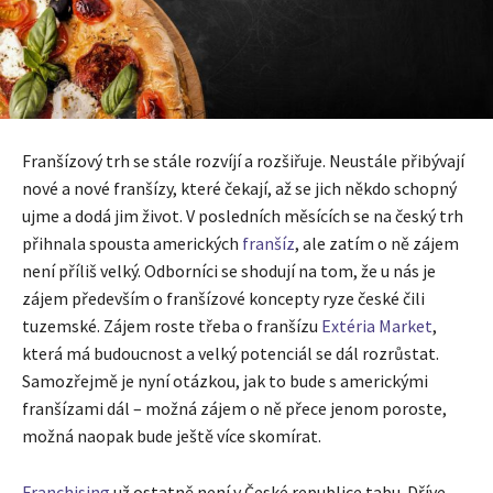
Franšízový trh se stále rozvíjí a rozšiřuje. Neustále přibývají
nové a nové franšízy, které čekají, až se jich někdo schopný
ujme a dodá jim život. V posledních měsících se na český trh
přihnala spousta amerických
franšíz
, ale zatím o ně zájem
není příliš velký. Odborníci se shodují na tom, že u nás je
zájem především o franšízové koncepty ryze české čili
tuzemské. Zájem roste třeba o franšízu
Extéria Market
,
která má budoucnost a velký potenciál se dál rozrůstat.
Samozřejmě je nyní otázkou, jak to bude s americkými
franšízami dál – možná zájem o ně přece jenom poroste,
možná naopak bude ještě více skomírat.
Franchising
už ostatně není v České republice tabu. Dříve