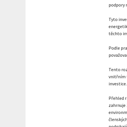
podpory r
Tyto inve
energetik
těchto in
Podle pra
považoval
Tento roz
vnitřním 
investice.
Přehled r
zahrnuje 
environme
členských
podnikají