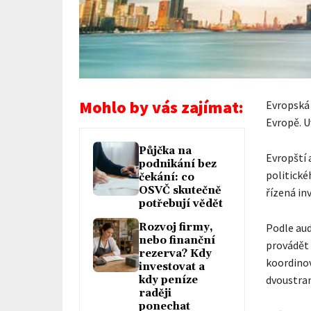
Mohlo by vás zajímat:
Evropská 
Evropě. U
Půjčka na
Evropští 
podnikání bez
politické
čekání: co
OSVČ skutečně
řízená inv
potřebují vědět
Rozvoj firmy,
Podle aud
nebo finanční
provádět 
rezerva? Kdy
koordinov
investovat a
dvoustra
kdy peníze
raději
ponechat