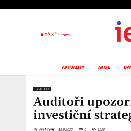
26.3
C
Prague
AKTUALITY
AKCIE
DA
HYPOTÉKY
Auditoři upozorn
investiční strat
By
svet zeny
15.9.2020
0
1938