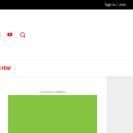
Sign in / Join
ŠTĚNÍ
- Komerční sdělení -