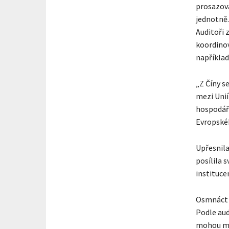
prosazov
jednotně.
Auditoři 
koordinov
například
„Z Číny s
mezi Unií
hospodář
Evropskéh
Upřesnila
posílila s
instituce
Osmnáct r
Podle aud
mohou mít