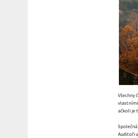
Všechny č
vlastními
ačkoli je 
Společná 
Auditoři 