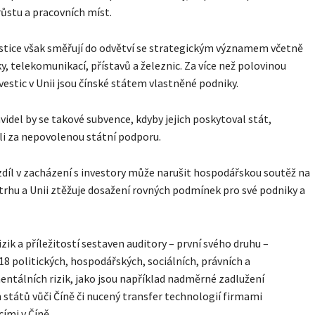
ůstu a pracovních míst.
stice však směřují do odvětví se strategickým významem včetně
y, telekomunikací, přístavů a ​​železnic. Za více než polovinou
vestic v Unii jsou čínské státem vlastněné podniky.
videl by se takové subvence, kdyby jejich poskytoval stát,
i za nepovolenou státní podporu.
díl v zacházení s investory může narušit hospodářskou soutěž na
trhu a Unii ztěžuje dosažení rovných podmínek pro své podniky a
izik a příležitostí sestaven auditory – první svého druhu –
18 politických, hospodářských, sociálních, právních a
ntálních rizik, jako jsou například nadměrné zadlužení
 států vůči Číně či nucený transfer technologií firmami
cími v Číně.