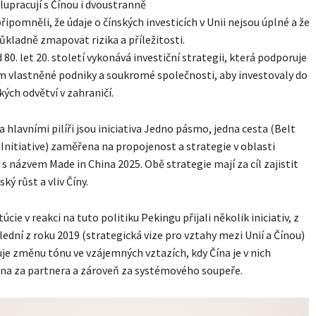
lupracují s Čínou i dvoustranně
připomněli, že údaje o čínských investicích v Unii nejsou úplné a že
důkladně zmapovat rizika a příležitosti.
d 80. let 20. století vykonává investiční strategii, která podporuje
em vlastněné podniky a soukromé společnosti, aby investovaly do
kých odvětví v zahraničí.
a hlavními pilíři jsou iniciativa Jedno pásmo, jedna cesta (Belt
Initiative) zaměřena na propojenost a strategie v oblasti
s názvem Made in China 2025. Obě strategie mají za cíl zajistit
ký růst a vliv Číny.
úcie v reakci na tuto politiku Pekingu přijali několik iniciativ, z
lední z roku 2019 (strategická vize pro vztahy mezi Unií a Čínou)
je změnu tónu ve vzájemných vztazích, kdy Čína je v nich
na za partnera a zároveň za systémového soupeře.