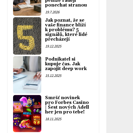
peníze raději
ponechat stranou
19.7.2026
Jak poznat, že se
vaše finance blíží
k problému? 5
signálů, které lidé
přecházejí
19.12.2025
Podnikatel si
kupuje čas. Jak
zapojit deep work
15.12.2025
Smršť novinek
pro Forbes Casino
| Šest nových Adell
her jen pro tebe!
18.11.2025