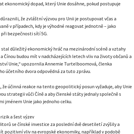
at ekonomický dopad, který Unie dosáhne, pokud postupuje
zdůraznili, že zvláštní výzvou pro Unii je postupovat včas a
aně v případech, kdy je výhodné reagovat jednotně – jako
 při bezpečnosti sítí 5G.
e stal důležitý ekonomický hráč na mezinárodní scéně a vztahy
 a Čínou budou mít v nadcházejících letech vliv na životy občanů a
ství Unie,“ upozornila Annemie Turtelboomová, členka
o účetního dvora odpovědná za tuto zprávu.
, že účinná reakce na tento geopolitický posun vyžaduje, aby Unie
vou strategii vůči Číně a aby členské státy jednaly společně s
mi jménem Unie jako jednoho celku.
izik a šest výzev
itorů se čínské investice za poslední dvě desetiletí zvýšily a
 pozitivní vliv na evropské ekonomiky, například v podobě