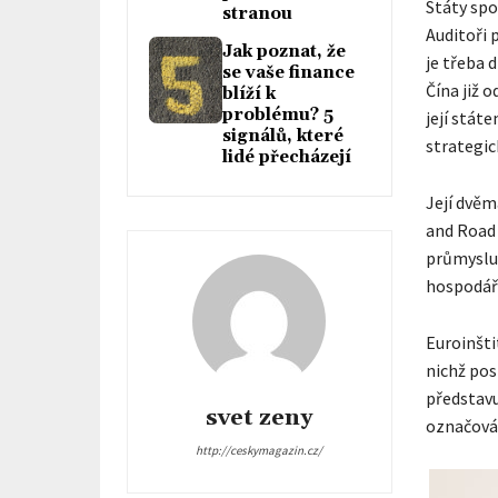
Státy spo
stranou
Auditoři 
Jak poznat, že
je třeba 
se vaše finance
Čína již o
blíží k
problému? 5
její stát
signálů, které
strategic
lidé přecházejí
Její dvěm
and Road 
průmyslu 
hospodářs
Euroinštit
nichž pos
představu
svet zeny
označová
http://ceskymagazin.cz/