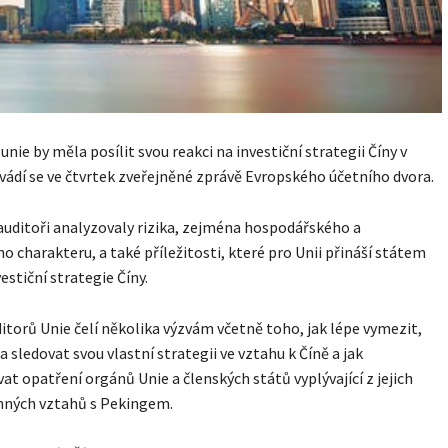
unie by měla posílit svou reakci na investiční strategii Číny v
vádí se ve čtvrtek zveřejněné zprávě Evropského účetního dvora.
auditoři analyzovaly rizika, zejména hospodářského a
ho charakteru, a také příležitosti, které pro Unii přináší státem
estiční strategie Číny.
itorů Unie čelí několika výzvám včetně toho, jak lépe vymezit,
a sledovat svou vlastní strategii ve vztahu k Číně a jak
at opatření orgánů Unie a členských států vyplývající z jejich
nných vztahů s Pekingem.