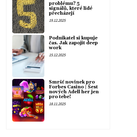
problému? 5
signálů, které lidé
přecházejí
19.12.2025
Podnikatel si kupuje
čas. Jak zapojit deep
work
15.12.2025
Smršť novinek pro
Forbes Casino | Šest
nových Adell her jen
pro tebe!
18.11.2025