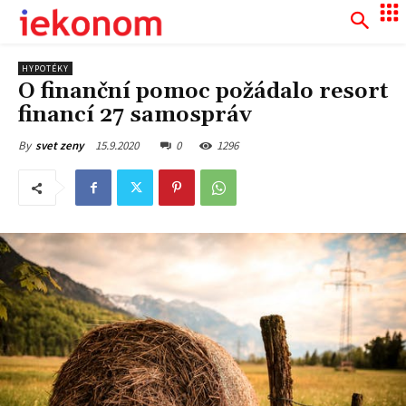
HYPOTÉKY
O finanční pomoc požádalo resort
financí 27 samospráv
15.9.2020
0
1296
By
svet zeny