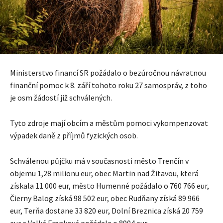
Ministerstvo financí SR požádalo o bezúročnou návratnou
finanční pomoc k 8. září tohoto roku 27 samospráv, z toho
je osm žádostí již schválených.
Tyto zdroje mají obcím a městům pomoci vykompenzovat
výpadek daně z příjmů fyzických osob.
Schválenou půjčku má v současnosti město Trenčín v
objemu 1,28 milionu eur, obec Martin nad Žitavou, která
získala 11 000 eur, město Humenné požádalo o 760 766 eur,
Čierny Balog získá 98 502 eur, obec Rudňany získá 89 966
eur, Terňa dostane 33 820 eur, Dolní Breznica získá 20 759
eur a Velká Franková požádala o 8904 eur.