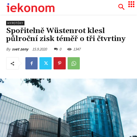
HYPOTÉKY
Spořitelně Wüstenrot klesl
půlroční zisk téměř o tři čtvrtiny
15.9.2020
0
1347
By
svet zeny