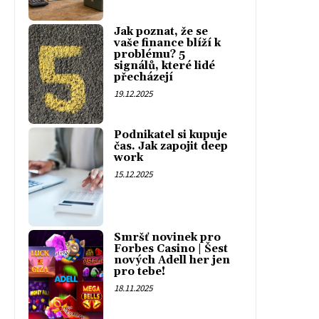
Jak poznat, že se
vaše finance blíží k
problému? 5
signálů, které lidé
přecházejí
19.12.2025
Podnikatel si kupuje
čas. Jak zapojit deep
work
15.12.2025
Smršť novinek pro
Forbes Casino | Šest
nových Adell her jen
pro tebe!
18.11.2025