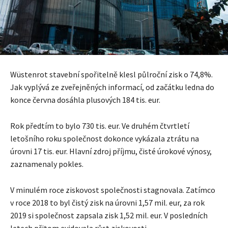
Wüstenrot stavební spořitelně klesl půlroční zisk o 74,8%.
Jak vyplývá ze zveřejněných informací, od začátku ledna do
konce června dosáhla plusových 184 tis. eur.
Rok předtím to bylo 730 tis. eur. Ve druhém čtvrtletí
letošního roku společnost dokonce vykázala ztrátu na
úrovni 17 tis. eur. Hlavní zdroj příjmu, čisté úrokové výnosy,
zaznamenaly pokles.
V minulém roce ziskovost společnosti stagnovala. Zatímco
v roce 2018 to byl čistý zisk na úrovni 1,57 mil. eur, za rok
2019 si společnost zapsala zisk 1,52 mil. eur. V posledních
letech přitom evidovala růst ziskovosti.