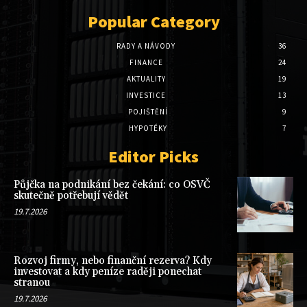
Popular Category
RADY A NÁVODY
36
FINANCE
24
AKTUALITY
19
INVESTICE
13
POJIŠTĚNÍ
9
HYPOTÉKY
7
Editor Picks
Půjčka na podnikání bez čekání: co OSVČ
skutečně potřebují vědět
19.7.2026
Rozvoj firmy, nebo finanční rezerva? Kdy
investovat a kdy peníze raději ponechat
stranou
19.7.2026