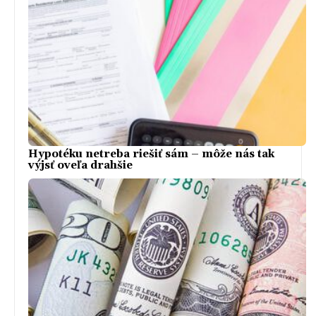
Hypotéku netreba riešiť sám – môže nás tak
výjsť oveľa drahšie