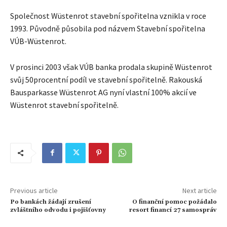
Společnost Wüstenrot stavební spořitelna vznikla v roce
1993. Původně působila pod názvem Stavební spořitelna
VÚB-Wüstenrot.
V prosinci 2003 však VÚB banka prodala skupině Wüstenrot
svůj 50procentní podíl ve stavební spořitelně. Rakouská
Bausparkasse Wüstenrot AG nyní vlastní 100% akcií ve
Wüstenrot stavební spořitelně.
Previous article
Next article
Po bankách žádají zrušení
O finanční pomoc požádalo
zvláštního odvodu i pojišťovny
resort financí 27 samospráv