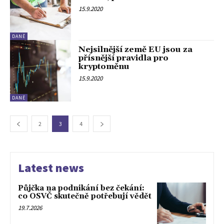
15.9.2020
DANĚ
Nejsilnější země EU jsou za
přísnější pravidla pro
kryptoměnu
15.9.2020
DANĚ
2
3
4
Latest news
Půjčka na podnikání bez čekání:
co OSVČ skutečně potřebují vědět
19.7.2026