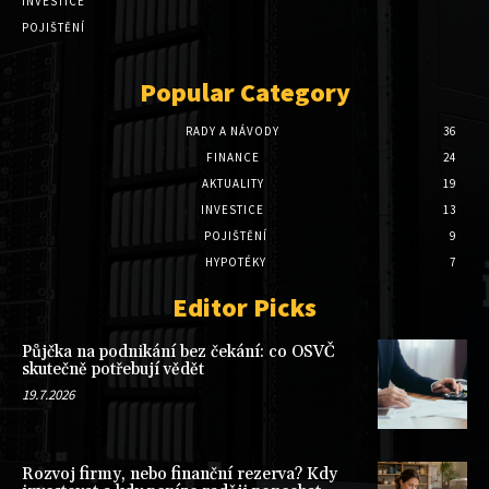
INVESTICE
POJIŠTĚNÍ
Popular Category
RADY A NÁVODY
36
FINANCE
24
AKTUALITY
19
INVESTICE
13
POJIŠTĚNÍ
9
HYPOTÉKY
7
Editor Picks
Půjčka na podnikání bez čekání: co OSVČ
skutečně potřebují vědět
19.7.2026
Rozvoj firmy, nebo finanční rezerva? Kdy