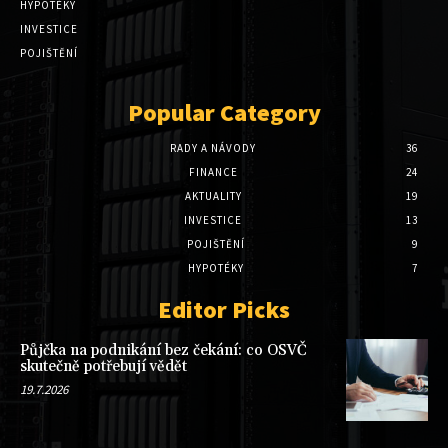
HYPOTÉKY
INVESTICE
POJIŠTĚNÍ
Popular Category
RADY A NÁVODY
36
FINANCE
24
AKTUALITY
19
INVESTICE
13
POJIŠTĚNÍ
9
HYPOTÉKY
7
Editor Picks
Půjčka na podnikání bez čekání: co OSVČ
skutečně potřebují vědět
19.7.2026