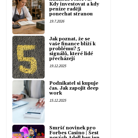
Kdy investovat a kdy
peníze raději
ponechat stranou
19.7.2026
Jak poznat, že se
vaše finance blíží k
problému? 5
signálů, které lidé
přecházejí
19.12.2025
Podnikatel si kupuje
čas. Jak zapojit deep
work
15.12.2025
Smršť novinek pro
Forbes Casino | Šest
nových Adell her jen