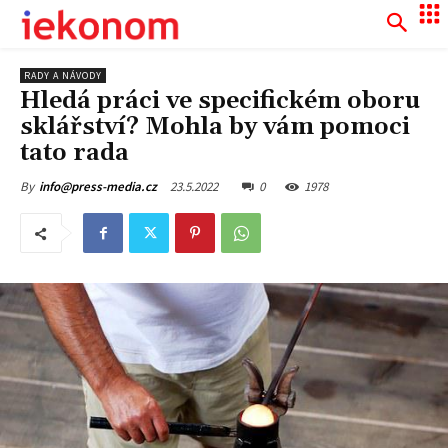
RADY A NÁVODY
Hledá práci ve specifickém oboru
sklářství? Mohla by vám pomoci
tato rada
23.5.2022
0
1978
By
info@press-media.cz