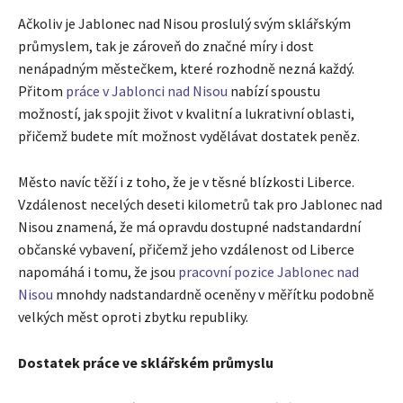
Ačkoliv je Jablonec nad Nisou proslulý svým sklářským
průmyslem, tak je zároveň do značné míry i dost
nenápadným městečkem, které rozhodně nezná každý.
Přitom
práce v Jablonci nad Nisou
nabízí spoustu
možností, jak spojit život v kvalitní a lukrativní oblasti,
přičemž budete mít možnost vydělávat dostatek peněz.
Město navíc těží i z toho, že je v těsné blízkosti Liberce.
Vzdálenost necelých deseti kilometrů tak pro Jablonec nad
Nisou znamená, že má opravdu dostupné nadstandardní
občanské vybavení, přičemž jeho vzdálenost od Liberce
napomáhá i tomu, že jsou
pracovní pozice Jablonec nad
Nisou
mnohdy nadstandardně oceněny v měřítku podobně
velkých měst oproti zbytku republiky.
Dostatek práce ve sklářském průmyslu