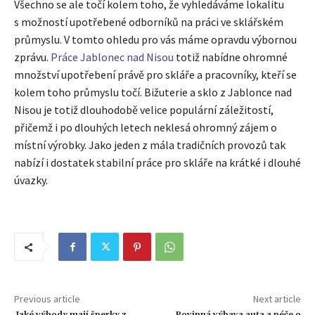
Všechno se ale točí kolem toho, že vyhledáváme lokalitu
s možností upotřebené odborníků na práci ve sklářském
průmyslu. V tomto ohledu pro vás máme opravdu výbornou
zprávu.
Práce Jablonec nad Nisou
totiž nabídne ohromné
množství upotřebení právě pro skláře a pracovníky, kteří se
kolem toho průmyslu točí. Bižuterie a sklo z Jablonce nad
Nisou je totiž dlouhodobě velice populární záležitostí,
přičemž i po dlouhých letech neklesá ohromný zájem o
místní výrobky. Jako jeden z mála tradičních provozů tak
nabízí i dostatek stabilní práce pro skláře na krátké i dlouhé
úvazky.
Previous article
Next article
Jaké výhody mají šperky z
Povinná výbava auta a péče o