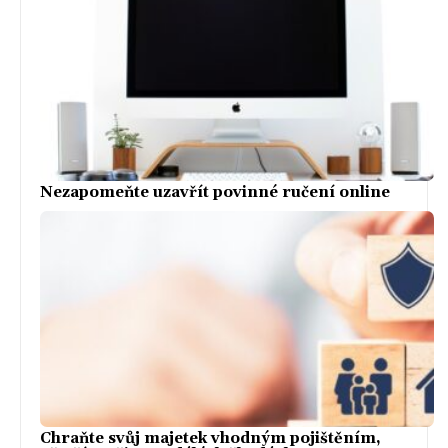
Nezapomeňte uzavřít povinné ručení online
Chraňte svůj majetek vhodným pojištěním,