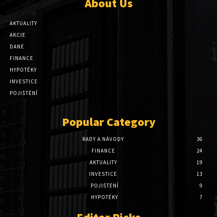
About Us
AKTUALITY
AKCIE
DANĚ
FINANCE
HYPOTÉKY
INVESTICE
POJIŠTĚNÍ
Popular Category
RADY A NÁVODY
36
FINANCE
24
AKTUALITY
19
INVESTICE
13
POJIŠTĚNÍ
9
HYPOTÉKY
7