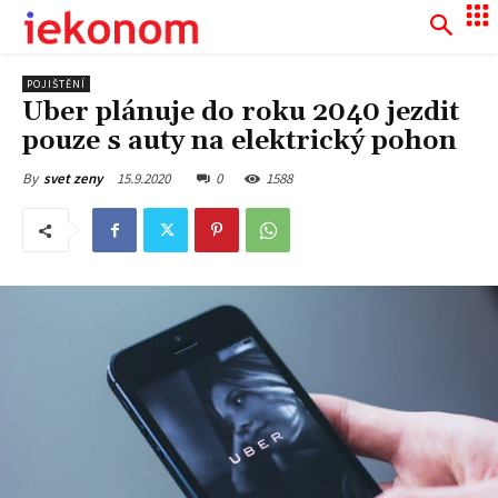
POJIŠTĚNÍ
Uber plánuje do roku 2040 jezdit
pouze s auty na elektrický pohon
15.9.2020
0
1588
By
svet zeny