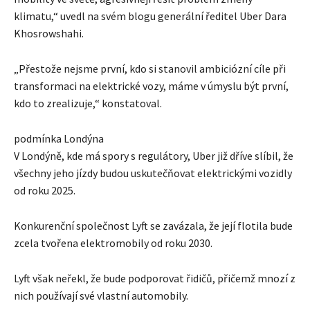
klimatu,“ uvedl na svém blogu generální ředitel Uber Dara
Khosrowshahi.
„Přestože nejsme první, kdo si stanovil ambiciózní cíle při
transformaci na elektrické vozy, máme v úmyslu být první,
kdo to zrealizuje,“ konstatoval.
podmínka Londýna
V Londýně, kde má spory s regulátory, Uber již dříve slíbil, že
všechny jeho jízdy budou uskutečňovat elektrickými vozidly
od roku 2025.
Konkurenční společnost Lyft se zavázala, že její flotila bude
zcela tvořena elektromobily od roku 2030.
Lyft však neřekl, že bude podporovat řidičů, přičemž mnozí z
nich používají své vlastní automobily.